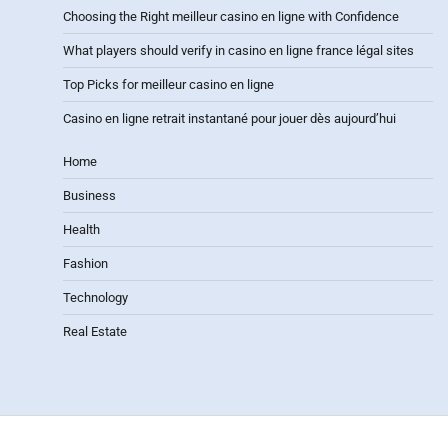
Choosing the Right meilleur casino en ligne with Confidence
What players should verify in casino en ligne france légal sites
Top Picks for meilleur casino en ligne
Casino en ligne retrait instantané pour jouer dès aujourd’hui
Home
Business
Health
Fashion
Technology
Real Estate