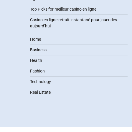
Top Picks for meilleur casino en ligne
Casino en ligne retrait instantané pour jouer dès
aujourd’hui
Home
Business
Health
Fashion
Technology
Real Estate