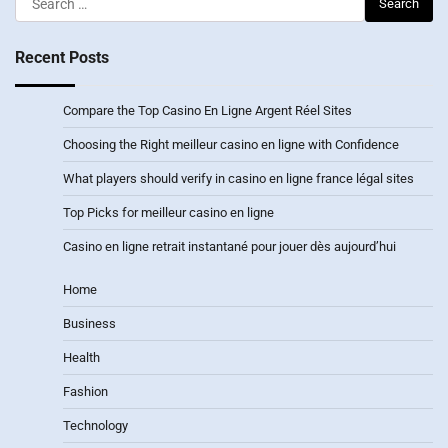
for:
Recent Posts
Compare the Top Casino En Ligne Argent Réel Sites
Choosing the Right meilleur casino en ligne with Confidence
What players should verify in casino en ligne france légal sites
Top Picks for meilleur casino en ligne
Casino en ligne retrait instantané pour jouer dès aujourd’hui
Home
Business
Health
Fashion
Technology