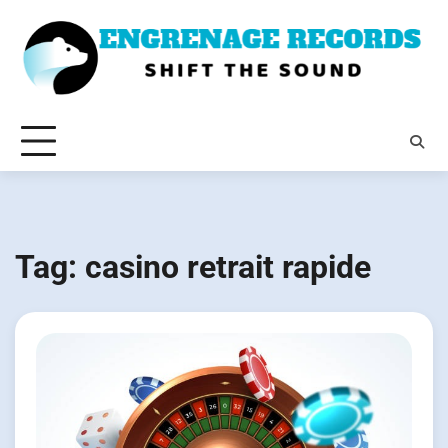
Skip
to
content
Tag:
casino retrait rapide