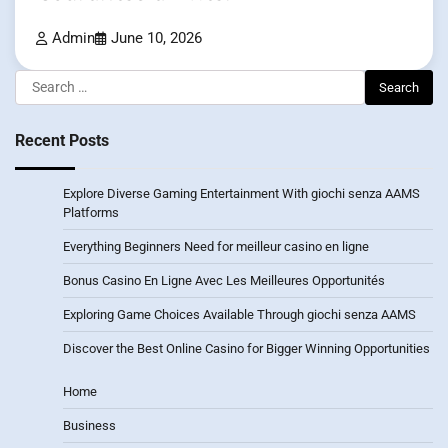
Admin
June 10, 2026
Search
for:
Recent Posts
Explore Diverse Gaming Entertainment With giochi senza AAMS
Platforms
Everything Beginners Need for meilleur casino en ligne
Bonus Casino En Ligne Avec Les Meilleures Opportunités
Exploring Game Choices Available Through giochi senza AAMS
Discover the Best Online Casino for Bigger Winning Opportunities
Home
Business