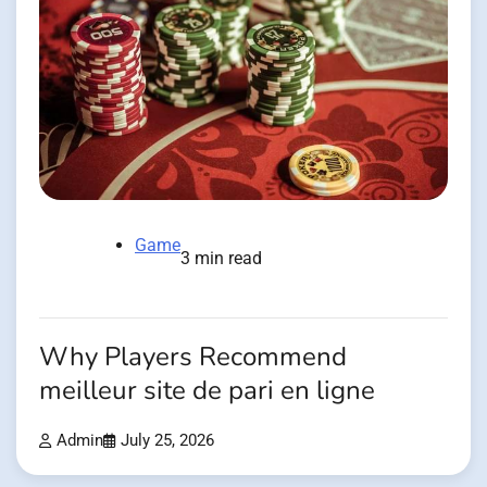
Game
3 min read
Why Players Recommend
meilleur site de pari en ligne
Admin
July 25, 2026