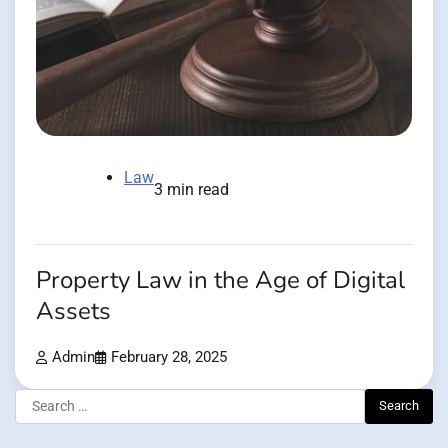
Law
3 min read
Property Law in the Age of Digital
Assets
Admin
February 28, 2025
Search
for: