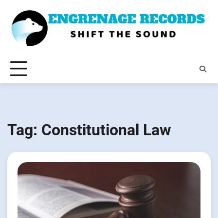
Skip
to
content
Tag:
Constitutional Law