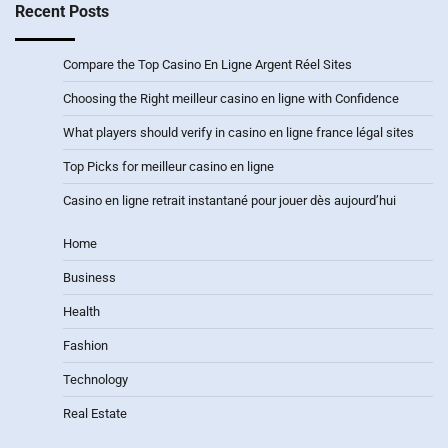
Recent Posts
Compare the Top Casino En Ligne Argent Réel Sites
Choosing the Right meilleur casino en ligne with Confidence
What players should verify in casino en ligne france légal sites
Top Picks for meilleur casino en ligne
Casino en ligne retrait instantané pour jouer dès aujourd’hui
Home
Business
Health
Fashion
Technology
Real Estate