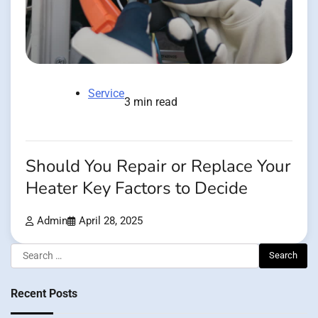
Service
3 min read
Should You Repair or Replace Your
Heater Key Factors to Decide
Admin
April 28, 2025
Search
for:
Recent Posts