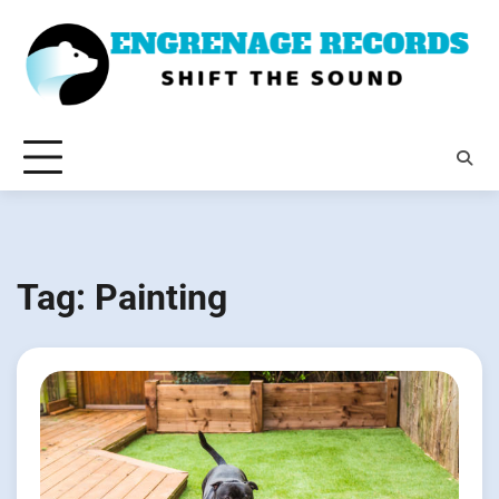
Skip
to
content
Tag:
Painting