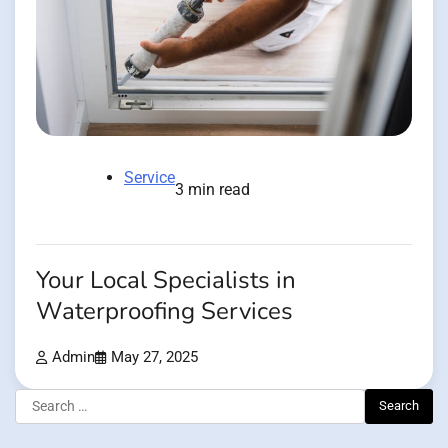
Service
3 min read
Your Local Specialists in
Waterproofing Services
Admin
May 27, 2025
Search
for: