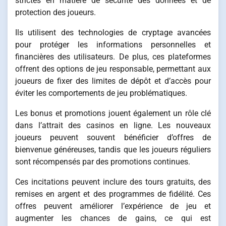
strictes en matière de sécurité des données et de
protection des joueurs.
Ils utilisent des technologies de cryptage avancées
pour protéger les informations personnelles et
financières des utilisateurs. De plus, ces plateformes
offrent des options de jeu responsable, permettant aux
joueurs de fixer des limites de dépôt et d’accès pour
éviter les comportements de jeu problématiques.
Les bonus et promotions jouent également un rôle clé
dans l’attrait des casinos en ligne. Les nouveaux
joueurs peuvent souvent bénéficier d’offres de
bienvenue généreuses, tandis que les joueurs réguliers
sont récompensés par des promotions continues.
Ces incitations peuvent inclure des tours gratuits, des
remises en argent et des programmes de fidélité. Ces
offres peuvent améliorer l’expérience de jeu et
augmenter les chances de gains, ce qui est