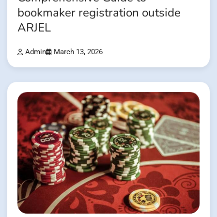
bookmaker registration outside
ARJEL
Admin
March 13, 2026