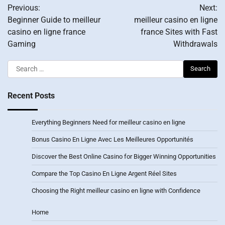
Previous:
Next:
navigation
Beginner Guide to meilleur
meilleur casino en ligne
casino en ligne france
france Sites with Fast
Gaming
Withdrawals
Search
for:
Recent Posts
Everything Beginners Need for meilleur casino en ligne
Bonus Casino En Ligne Avec Les Meilleures Opportunités
Discover the Best Online Casino for Bigger Winning Opportunities
Compare the Top Casino En Ligne Argent Réel Sites
Choosing the Right meilleur casino en ligne with Confidence
Home