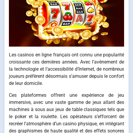
Les casinos en ligne français ont connu une popularité
croissante ces dernières années. Avec l’avènement de
la technologie et l’accessibilité d’Internet, de nombreux
joueurs préfèrent désormais s’amuser depuis le confort
de leur domicile.
Ces plateformes offrent une expérience de jeu
immersive, avec une vaste gamme de jeux allant des
machines à sous aux jeux de table classiques tels que
le poker et la roulette. Les opérateurs s’efforcent de
recréer l’atmosphère d’un casino physique, en intégrant
des graphismes de haute qualité et des effets sonores