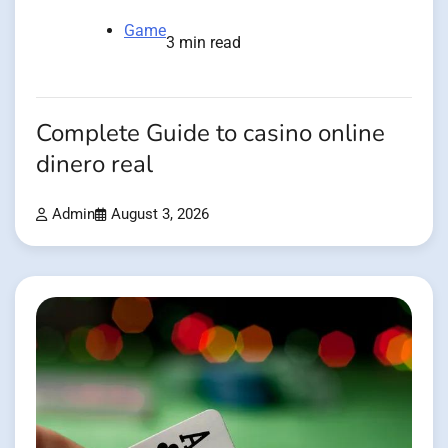
Game
3 min read
Complete Guide to casino online
dinero real
Admin
August 3, 2026