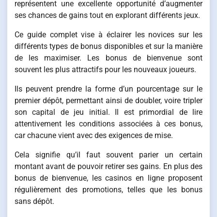
représentent une excellente opportunité d’augmenter
ses chances de gains tout en explorant différents jeux.
Ce guide complet vise à éclairer les novices sur les
différents types de bonus disponibles et sur la manière
de les maximiser. Les bonus de bienvenue sont
souvent les plus attractifs pour les nouveaux joueurs.
Ils peuvent prendre la forme d’un pourcentage sur le
premier dépôt, permettant ainsi de doubler, voire tripler
son capital de jeu initial. Il est primordial de lire
attentivement les conditions associées à ces bonus,
car chacune vient avec des exigences de mise.
Cela signifie qu’il faut souvent parier un certain
montant avant de pouvoir retirer ses gains. En plus des
bonus de bienvenue, les casinos en ligne proposent
régulièrement des promotions, telles que les bonus
sans dépôt.