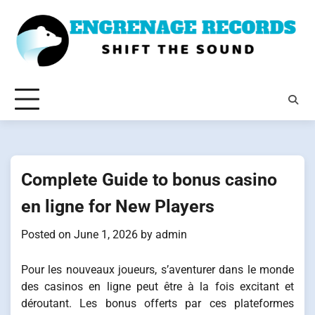
Skip
to
content
Complete Guide to bonus casino
en ligne for New Players
Posted on
June 1, 2026
by
admin
Pour les nouveaux joueurs, s’aventurer dans le monde
des casinos en ligne peut être à la fois excitant et
déroutant. Les bonus offerts par ces plateformes