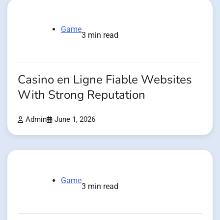
Game
3 min read
Casino en Ligne Fiable Websites
With Strong Reputation
Admin
June 1, 2026
Game
3 min read