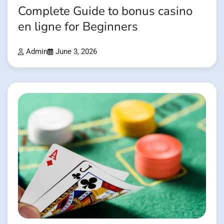
Complete Guide to bonus casino
en ligne for Beginners
Admin
June 3, 2026