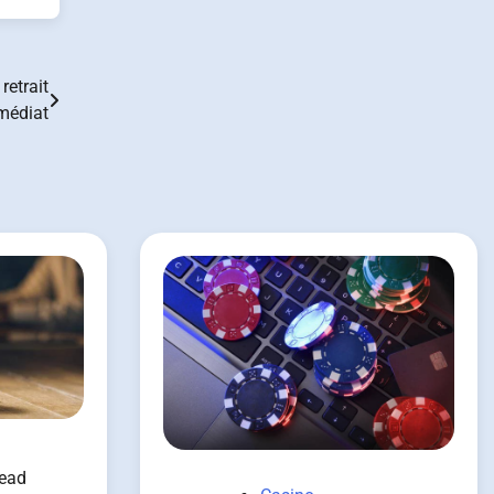
retrait
médiat
read