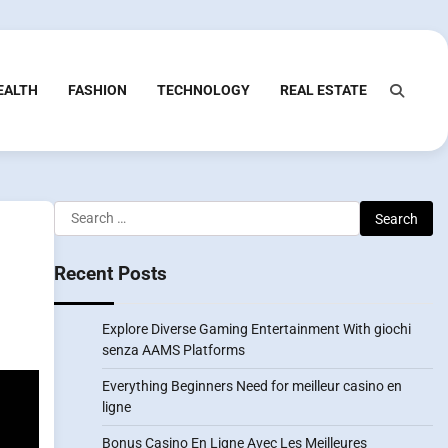
EALTH
FASHION
TECHNOLOGY
REAL ESTATE
Search
for:
Recent Posts
Explore Diverse Gaming Entertainment With giochi
senza AAMS Platforms
Everything Beginners Need for meilleur casino en
ligne
Bonus Casino En Ligne Avec Les Meilleures