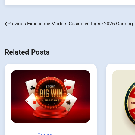
Previous:
Experience Modern Casino en Ligne 2026 Gaming
Post
navigation
Related Posts