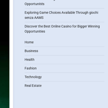
Opportunités
Exploring Game Choices Available Through giochi
senza AAMS
Discover the Best Online Casino for Bigger Winning
Opportunities
Home
Business
Health
Fashion
Technology
Real Estate