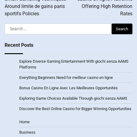
Around limite de gains paris
Offering High Retention
sportifs Policies
Rates
Search
for:
Recent Posts
Explore Diverse Gaming Entertainment With giochi senza AAMS
Platforms
Everything Beginners Need for meilleur casino en ligne
Bonus Casino En Ligne Avec Les Meilleures Opportunités
Exploring Game Choices Available Through giochi senza AAMS
Discover the Best Online Casino for Bigger Winning Opportunities
Home
Business