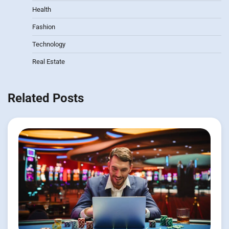
Health
Fashion
Technology
Real Estate
Related Posts