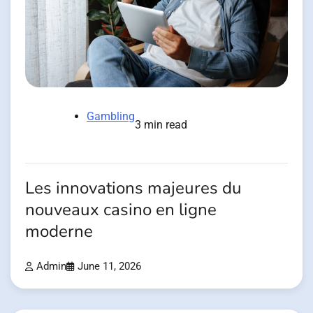
Gambling
3 min read
Les innovations majeures du
nouveaux casino en ligne
moderne
Admin
June 11, 2026