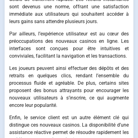
sont devenus une norme, offrant une satisfaction
immédiate aux utilisateurs qui souhaitent accéder à
leurs gains sans attendre plusieurs jours.
Par ailleurs, l’expérience utilisateur est au cœur des
préoccupations des nouveaux casinos en ligne. Les
interfaces sont conçues pour être intuitives et
conviviales, facilitant la navigation et les transactions.
Les joueurs peuvent ainsi effectuer des dépôts et des
retraits en quelques clics, rendant l’ensemble du
processus fluide et agréable. De plus, certains sites
proposent des bonus attrayants pour encourager les
nouveaux utilisateurs à s’inscrire, ce qui augmente
encore leur popularité.
Enfin, le service client est un autre élément clé qui
distingue ces nouveaux casinos. La disponibilité d’une
assistance réactive permet de résoudre rapidement les