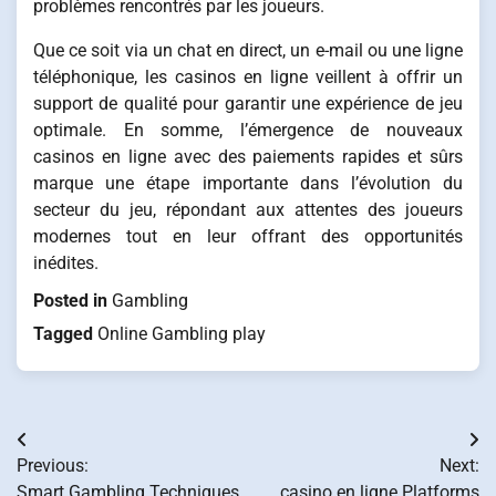
problèmes rencontrés par les joueurs.
Que ce soit via un chat en direct, un e-mail ou une ligne
téléphonique, les casinos en ligne veillent à offrir un
support de qualité pour garantir une expérience de jeu
optimale. En somme, l’émergence de nouveaux
casinos en ligne avec des paiements rapides et sûrs
marque une étape importante dans l’évolution du
secteur du jeu, répondant aux attentes des joueurs
modernes tout en leur offrant des opportunités
inédites.
Posted in
Gambling
Tagged
Online Gambling play
Post
Previous:
Next:
navigation
Smart Gambling Techniques
casino en ligne Platforms