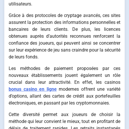
utilisateurs.
Grâce à des protocoles de cryptage avancés, ces sites
assurent la protection des informations personnelles et
bancaires de leurs clients. De plus, les licences
obtenues auprès d’autorités reconnues renforcent la
confiance des joueurs, qui peuvent ainsi se concentrer
sur leur expérience de jeu sans craindre pour la sécurité
de leurs fonds.
Les méthodes de paiement proposées par ces
nouveaux établissements jouent également un rôle
crucial dans leur attractivité. En effet, les casinos
bonus casino en ligne
modernes offrent une variété
d’options, allant des cartes de crédit aux portefeuilles
électroniques, en passant par les cryptomonnaies.
Cette diversité permet aux joueurs de choisir la
méthode qui leur convient le mieux, tout en profitant de
délais de traitement rapides. Les retraits instantanés