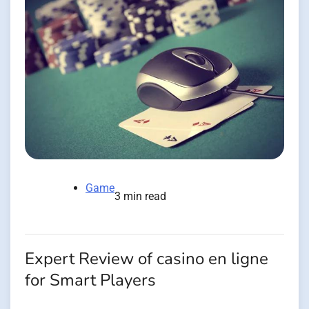
Game
3 min read
Expert Review of casino en ligne
for Smart Players