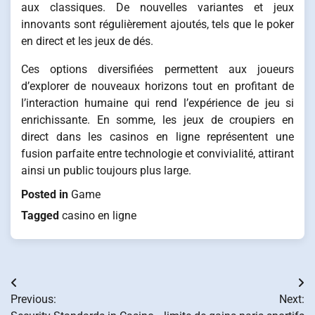
aux classiques. De nouvelles variantes et jeux
innovants sont régulièrement ajoutés, tels que le poker
en direct et les jeux de dés.
Ces options diversifiées permettent aux joueurs
d’explorer de nouveaux horizons tout en profitant de
l’interaction humaine qui rend l’expérience de jeu si
enrichissante. En somme, les jeux de croupiers en
direct dans les casinos en ligne représentent une
fusion parfaite entre technologie et convivialité, attirant
ainsi un public toujours plus large.
Posted in
Game
Tagged
casino en ligne
Post
Previous:
Next:
navigation