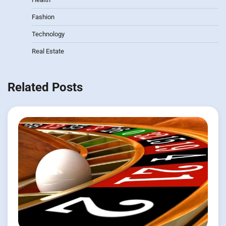
Fashion
Technology
Real Estate
Related Posts