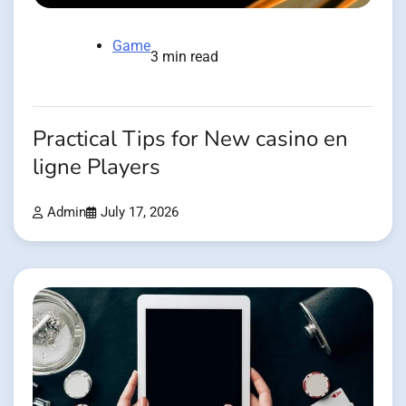
Game
3 min read
Practical Tips for New casino en
ligne Players
Admin
July 17, 2026