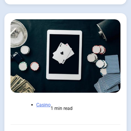
Casino
1 min read