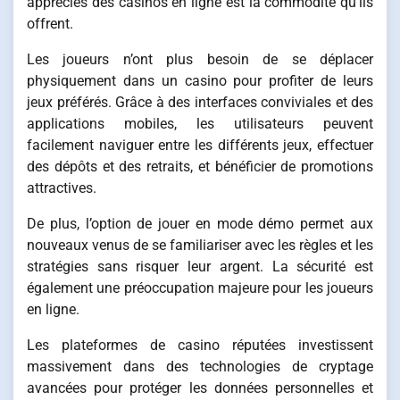
appréciés des casinos en ligne est la commodité qu’ils
offrent.
Les joueurs n’ont plus besoin de se déplacer
physiquement dans un casino pour profiter de leurs
jeux préférés. Grâce à des interfaces conviviales et des
applications mobiles, les utilisateurs peuvent
facilement naviguer entre les différents jeux, effectuer
des dépôts et des retraits, et bénéficier de promotions
attractives.
De plus, l’option de jouer en mode démo permet aux
nouveaux venus de se familiariser avec les règles et les
stratégies sans risquer leur argent. La sécurité est
également une préoccupation majeure pour les joueurs
en ligne.
Les plateformes de casino réputées investissent
massivement dans des technologies de cryptage
avancées pour protéger les données personnelles et