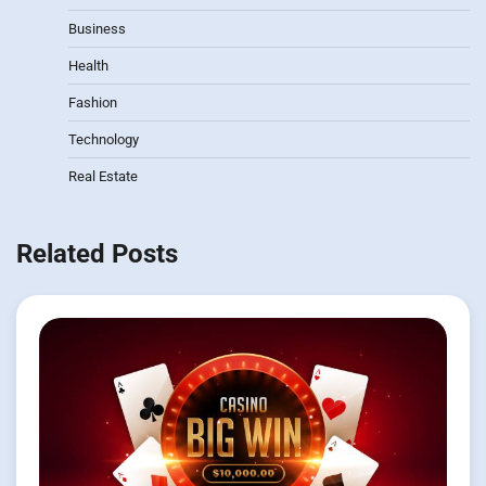
Business
Health
Fashion
Technology
Real Estate
Related Posts