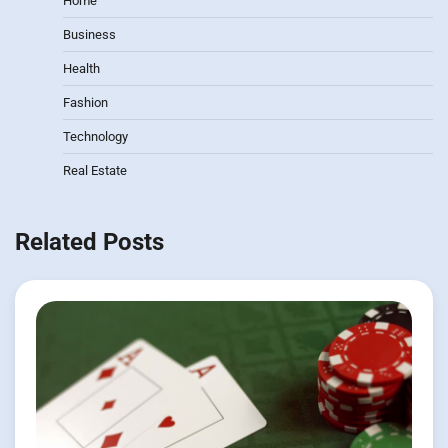
Home
Business
Health
Fashion
Technology
Real Estate
Related Posts