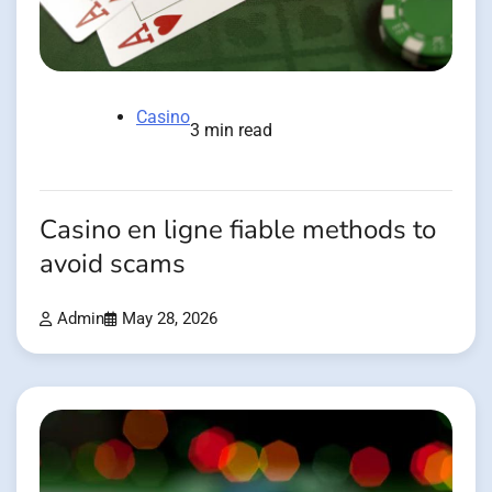
Casino
3 min read
Casino en ligne fiable methods to
avoid scams
Admin
May 28, 2026