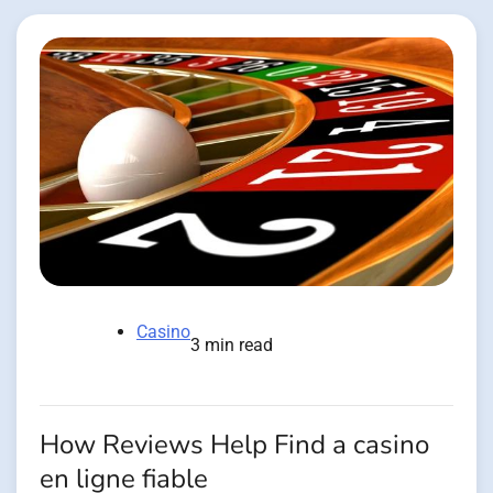
Casino
3 min read
How Reviews Help Find a casino
en ligne fiable