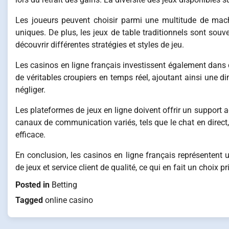
Les joueurs peuvent choisir parmi une multitude de ma
uniques. De plus, les jeux de table traditionnels sont souv
découvrir différentes stratégies et styles de jeu.
Les casinos en ligne français investissent également dans d
de véritables croupiers en temps réel, ajoutant ainsi une di
négliger.
Les plateformes de jeux en ligne doivent offrir un support a
canaux de communication variés, tels que le chat en direct, 
efficace.
En conclusion, les casinos en ligne français représentent u
de jeux et service client de qualité, ce qui en fait un choi
Posted in
Betting
Tagged
online casino