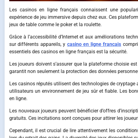
Les casinos en ligne français connaissent une populari
expérience de jeu immersive depuis chez eux. Ces platefor
jeux de table comme le poker et la roulette.
Grâce à l’accessibilité d’Internet et aux améliorations tech
sur différents appareils, y
casino en ligne francais
compris
essentiels des casinos en ligne français est la sécurité.
Les joueurs doivent s’assurer que la plateforme choisie es
garantit non seulement la protection des données personnell
Les casinos réputés utilisent des technologies de cryptage a
utilisateurs un environnement de jeu sûr et fiable. Les bo
en ligne.
Les nouveaux joueurs peuvent bénéficier d’offres d’inscript
gratuits. Ces incitations sont conçues pour attirer les joueur
Cependant, il est crucial de lire attentivement les conditio
lors du retrait des gains. La diversité des jeux disponibles