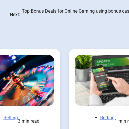
Top Bonus Deals for Online Gaming using bonus cas
Next:
Betting
Betting
3 min read
1 min 