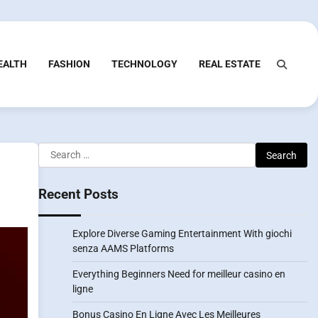
EALTH
FASHION
TECHNOLOGY
REAL ESTATE
Search
for:
Recent Posts
Explore Diverse Gaming Entertainment With giochi
senza AAMS Platforms
Everything Beginners Need for meilleur casino en
ligne
Bonus Casino En Ligne Avec Les Meilleures