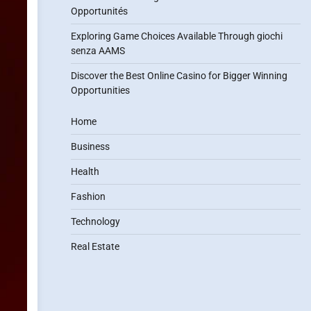
Opportunités
Exploring Game Choices Available Through giochi
senza AAMS
Discover the Best Online Casino for Bigger Winning
Opportunities
Home
Business
Health
Fashion
Technology
Real Estate