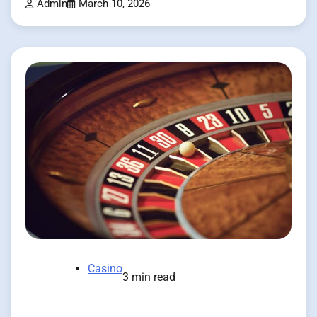
Admin
March 10, 2026
Casino
3 min read