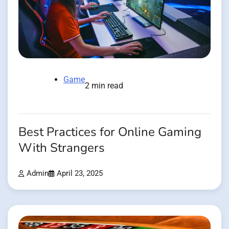
Game
2 min read
Best Practices for Online Gaming
With Strangers
Admin
April 23, 2025