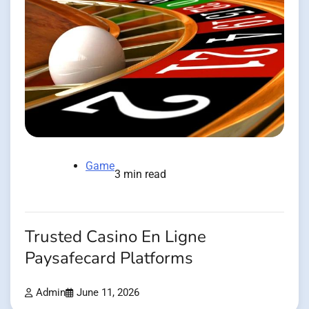
Game
3 min read
Trusted Casino En Ligne
Paysafecard Platforms
Admin
June 11, 2026