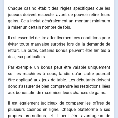
Chaque casino établit des règles spécifiques que les
joueurs doivent respecter avant de pouvoir retirer leurs
gains. Cela inclut généralement un montant minimum
à miser un certain nombre de fois.
Il est essentiel de lire attentivement ces conditions pour
éviter toute mauvaise surprise lors de la demande de
retrait. En outre, certains bonus peuvent être limités à
des jeux particuliers.
Par exemple, un bonus peut être valable uniquement
sur les machines à sous, tandis qu’un autre pourrait
être appliqué aux jeux de table. Les débutants doivent
donc s’assurer de bien comprendre les restrictions liées
aux bonus afin de maximiser leurs chances de gains.
Il est également judicieux de comparer les offres de
plusieurs casinos en ligne. Chaque plateforme a ses
propres promotions, et il peut être avantageux de