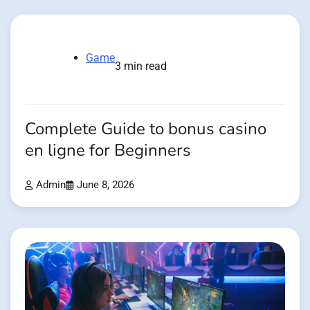
Game
3 min read
Complete Guide to bonus casino
en ligne for Beginners
Admin
June 8, 2026