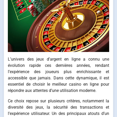
L’univers des jeux d’argent en ligne a connu une
évolution rapide ces dernières années, rendant
l’expérience des joueurs plus enrichissante et
accessible que jamais. Dans cette dynamique, il est
essentiel de choisir le meilleur casino en ligne pour
répondre aux attentes d’une utilisation moderne.
Ce choix repose sur plusieurs critères, notamment la
diversité des jeux, la sécurité des transactions et
l’expérience utilisateur. Un des principaux atouts d’un