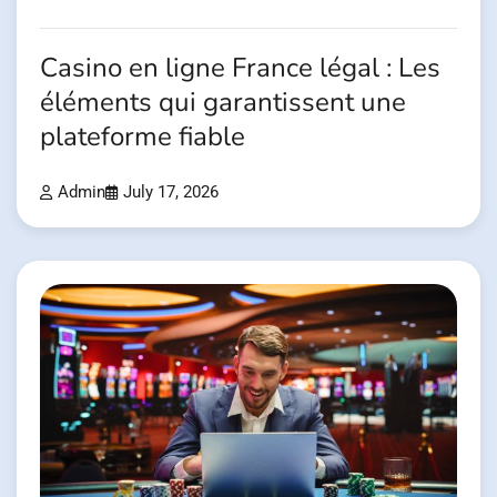
Casino en ligne France légal : Les
éléments qui garantissent une
plateforme fiable
Admin
July 17, 2026