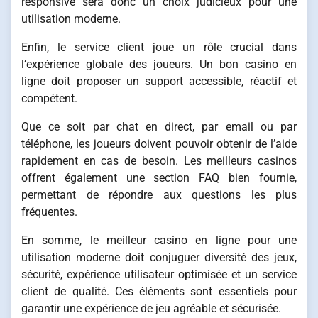
responsive sera donc un choix judicieux pour une
utilisation moderne.
Enfin, le service client joue un rôle crucial dans
l’expérience globale des joueurs. Un bon casino en
ligne doit proposer un support accessible, réactif et
compétent.
Que ce soit par chat en direct, par email ou par
téléphone, les joueurs doivent pouvoir obtenir de l’aide
rapidement en cas de besoin. Les meilleurs casinos
offrent également une section FAQ bien fournie,
permettant de répondre aux questions les plus
fréquentes.
En somme, le meilleur casino en ligne pour une
utilisation moderne doit conjuguer diversité des jeux,
sécurité, expérience utilisateur optimisée et un service
client de qualité. Ces éléments sont essentiels pour
garantir une expérience de jeu agréable et sécurisée.