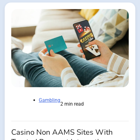
Gambling
2 min read
Casino Non AAMS Sites With