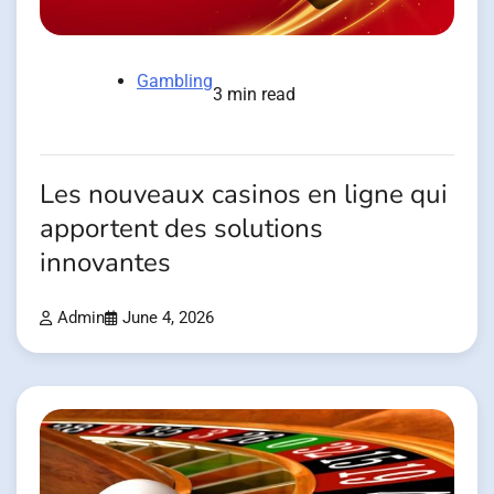
Gambling
3 min read
Les nouveaux casinos en ligne qui
apportent des solutions
innovantes
Admin
June 4, 2026