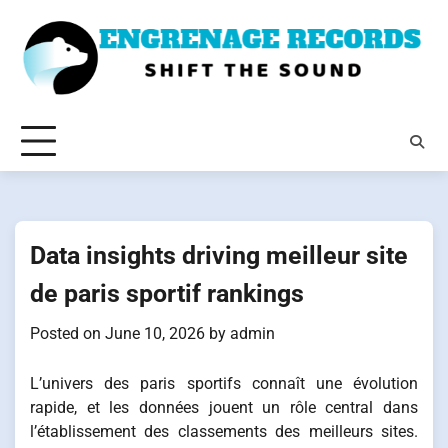
Skip
to
content
Data insights driving meilleur site
de paris sportif rankings
Posted on
June 10, 2026
by
admin
L’univers des paris sportifs connaît une évolution
rapide, et les données jouent un rôle central dans
l’établissement des classements des meilleurs sites.