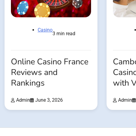
Casino
3 min read
Online Casino France
Cambo
Reviews and
Casin
Rankings
with 
Admin
June 3, 2026
Admin