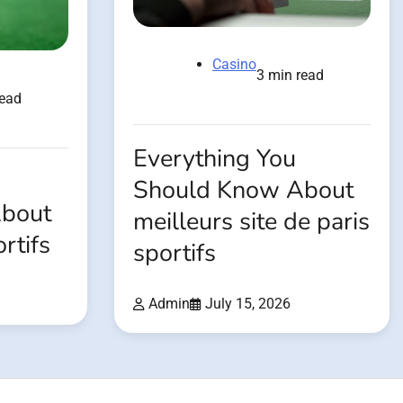
Casino
3 min read
read
Everything You
Should Know About
bout
meilleurs site de paris
ortifs
sportifs
Admin
July 15, 2026