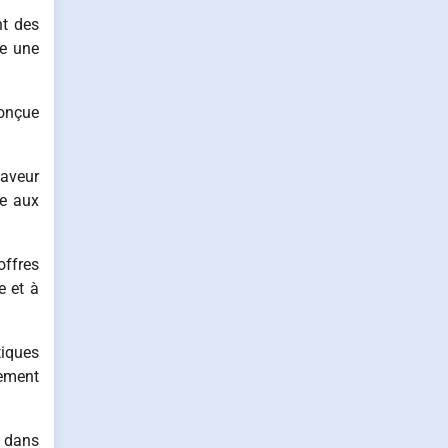
nt des
te une
conçue
faveur
re aux
offres
e et à
tiques
sement
l dans