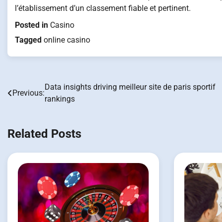
l’établissement d’un classement fiable et pertinent.
Posted in
Casino
Tagged
online casino
Data insights driving meilleur site de paris sportif
Post
Previous:
rankings
navigation
Related Posts