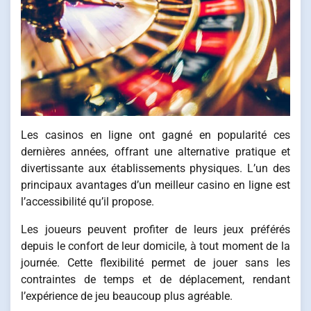
Les casinos en ligne ont gagné en popularité ces
dernières années, offrant une alternative pratique et
divertissante aux établissements physiques. L’un des
principaux avantages d’un meilleur casino en ligne est
l’accessibilité qu’il propose.
Les joueurs peuvent profiter de leurs jeux préférés
depuis le confort de leur domicile, à tout moment de la
journée. Cette flexibilité permet de jouer sans les
contraintes de temps et de déplacement, rendant
l’expérience de jeu beaucoup plus agréable.