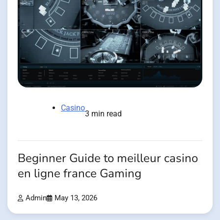
Casino
3 min read
Beginner Guide to meilleur casino
en ligne france Gaming
Admin
May 13, 2026