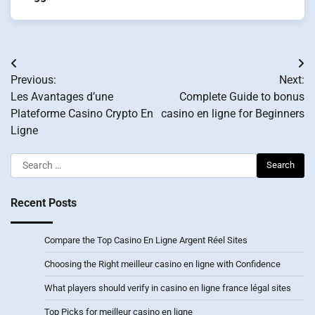
Post
Previous:
Next:
navigation
Les Avantages d’une
Complete Guide to bonus
Plateforme Casino Crypto En
casino en ligne for Beginners
Ligne
Search
for:
Recent Posts
Compare the Top Casino En Ligne Argent Réel Sites
Choosing the Right meilleur casino en ligne with Confidence
What players should verify in casino en ligne france légal sites
Top Picks for meilleur casino en ligne