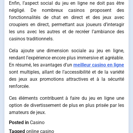
Enfin, l’aspect social du jeu en ligne ne doit pas être
négligé. De nombreux casinos proposent des
fonctionnalités de chat en direct et des jeux avec
croupiers en direct, permettant aux joueurs d’interagir
les uns avec les autres et de recréer l’ambiance des
casinos traditionnels.
Cela ajoute une dimension sociale au jeu en ligne,
rendant l’expérience encore plus immersive et agréable.
En résumé, les avantages d’un
meilleur casino en ligne
sont multiples, allant de l’accessibilité et de la variété
des jeux aux promotions attractives et à la sécurité
renforcée.
Ces éléments contribuent à faire du jeu en ligne une
option de divertissement de plus en plus prisée par les
amateurs de jeux.
Posted in
Casino
Tagged
online casino