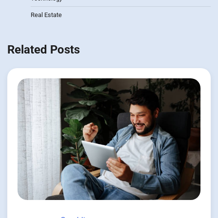
Real Estate
Related Posts