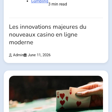
Gambling
3 min read
Les innovations majeures du
nouveaux casino en ligne
moderne
Admin
June 11, 2026