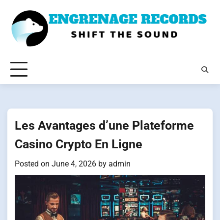
Skip
to
content
Les Avantages d’une Plateforme
Casino Crypto En Ligne
Posted on
June 4, 2026
by
admin