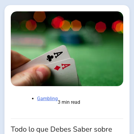
Gambling
3 min read
Todo lo que Debes Saber sobre