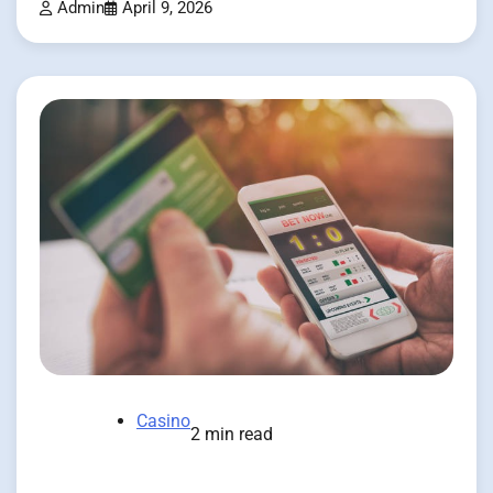
Admin
April 9, 2026
Casino
2 min read