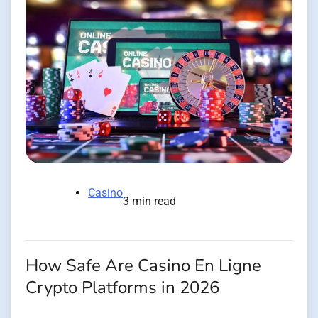
Casino
3 min read
How Safe Are Casino En Ligne
Crypto Platforms in 2026