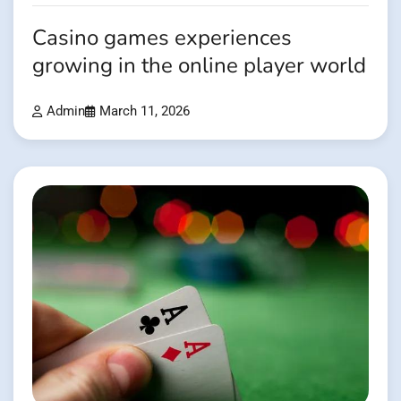
Casino games experiences
growing in the online player world
Admin
March 11, 2026