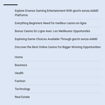
Explore Diverse Gaming Entertainment With giochi senza AAMS
Platforms
Everything Beginners Need for meilleur casino en ligne
Bonus Casino En Ligne Avec Les Meilleures Opportunités
Exploring Game Choices Available Through giochi senza AAMS
Discover the Best Online Casino for Bigger Winning Opportunities
Home
Business
Health
Fashion
Technology
Real Estate