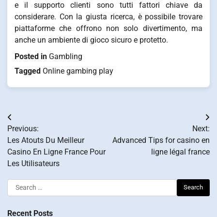
e il supporto clienti sono tutti fattori chiave da
considerare. Con la giusta ricerca, è possibile trovare
piattaforme che offrono non solo divertimento, ma
anche un ambiente di gioco sicuro e protetto.
Posted in
Gambling
Tagged
Online gambing play
Post
Previous:
Next:
navigation
Les Atouts Du Meilleur
Advanced Tips for casino en
Casino En Ligne France Pour
ligne légal france
Les Utilisateurs
Search
for:
Recent Posts