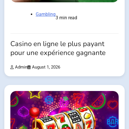
Gambling
3 min read
Casino en ligne le plus payant
pour une expérience gagnante
Admin
August 1, 2026