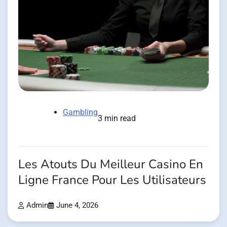
Gambling
3 min read
Les Atouts Du Meilleur Casino En
Ligne France Pour Les Utilisateurs
Admin
June 4, 2026