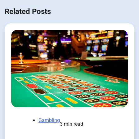
Related Posts
Gambling
3 min read