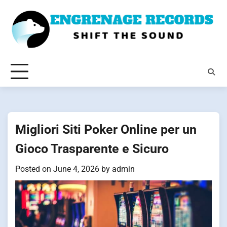
Skip
to
content
Migliori Siti Poker Online per un
Gioco Trasparente e Sicuro
Posted on
June 4, 2026
by
admin