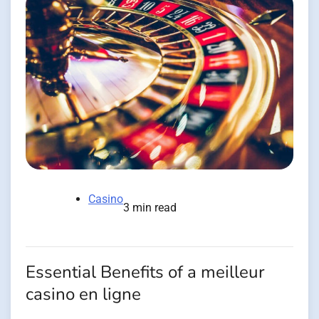
Casino
3 min read
Essential Benefits of a meilleur
casino en ligne