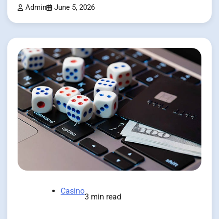
Admin
June 5, 2026
Casino
3 min read