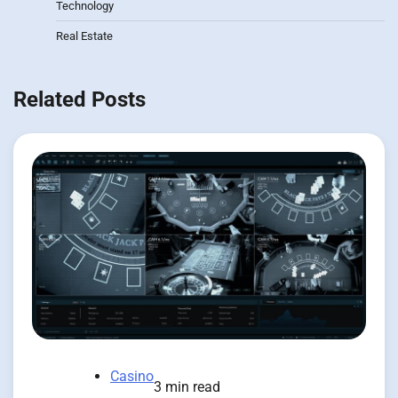
Technology
Real Estate
Related Posts
Casino
3 min read