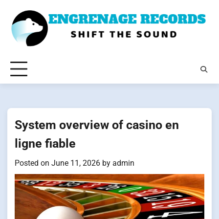
Skip
to
content
System overview of casino en
ligne fiable
Posted on
June 11, 2026
by
admin