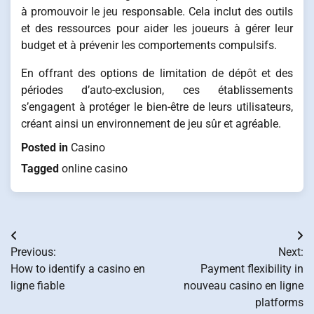
à promouvoir le jeu responsable. Cela inclut des outils
et des ressources pour aider les joueurs à gérer leur
budget et à prévenir les comportements compulsifs.
En offrant des options de limitation de dépôt et des
périodes d’auto-exclusion, ces établissements
s’engagent à protéger le bien-être de leurs utilisateurs,
créant ainsi un environnement de jeu sûr et agréable.
Posted in
Casino
Tagged
online casino
Post
Previous:
Next:
navigation
How to identify a casino en
Payment flexibility in
ligne fiable
nouveau casino en ligne
platforms