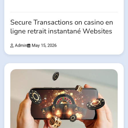
Secure Transactions on casino en
ligne retrait instantané Websites
Admin
May 15, 2026