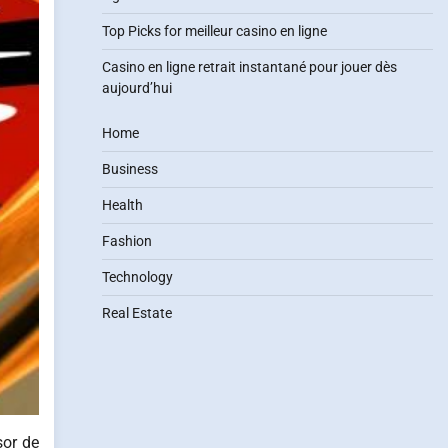
Top Picks for meilleur casino en ligne
Casino en ligne retrait instantané pour jouer dès
aujourd’hui
Home
Business
Health
Fashion
Technology
Real Estate
sor de