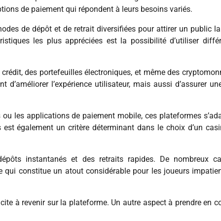
options de paiement qui répondent à leurs besoins variés.
des de dépôt et de retrait diversifiées pour attirer un public la
istiques les plus appréciées est la possibilité d’utiliser diffé
crédit, des portefeuilles électroniques, et même des cryptomon
 d’améliorer l’expérience utilisateur, mais aussi d’assurer un
s ou les applications de paiement mobile, ces plateformes s’ad
ns est également un critère déterminant dans le choix d’un cas
dépôts instantanés et des retraits rapides. De nombreux ca
e qui constitue un atout considérable pour les joueurs impatie
 incite à revenir sur la plateforme. Un autre aspect à prendre en 