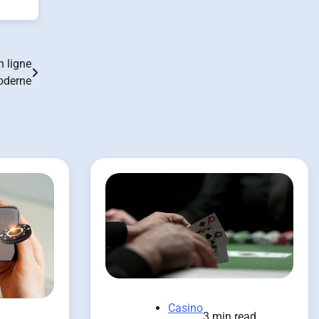
 ligne
derne
Casino
3 min read