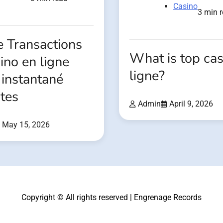
Casino
3 min 
e Transactions
What is top cas
ino en ligne
ligne?
t instantané
tes
Admin
April 9, 2026
May 15, 2026
Copyright © All rights reserved | Engrenage Records