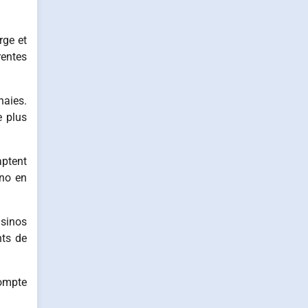
rge et
rentes
naies.
e plus
aptent
ino en
sinos
nts de
compte