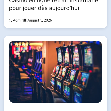
Casino en ligne retrait instantané
pour jouer dès aujourd’hui
Admin
August 5, 2026