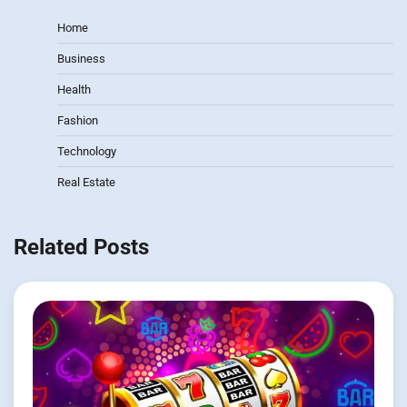
Home
Business
Health
Fashion
Technology
Real Estate
Related Posts