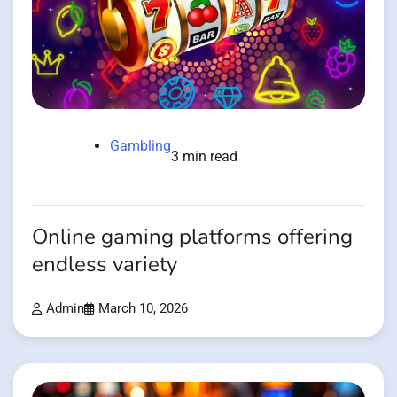
Gambling
3 min read
Online gaming platforms offering
endless variety
Admin
March 10, 2026