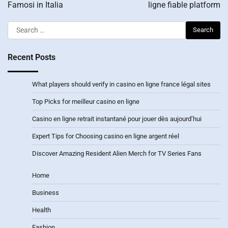
Famosi in Italia
ligne fiable platform
Search
for:
Recent Posts
What players should verify in casino en ligne france légal sites
Top Picks for meilleur casino en ligne
Casino en ligne retrait instantané pour jouer dès aujourd’hui
Expert Tips for Choosing casino en ligne argent réel
Discover Amazing Resident Alien Merch for TV Series Fans
Home
Business
Health
Fashion