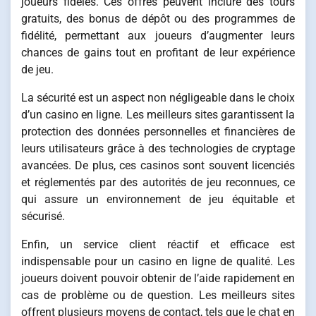
joueurs fidèles. Ces offres peuvent inclure des tours
gratuits, des bonus de dépôt ou des programmes de
fidélité, permettant aux joueurs d’augmenter leurs
chances de gains tout en profitant de leur expérience
de jeu.
La sécurité est un aspect non négligeable dans le choix
d’un casino en ligne. Les meilleurs sites garantissent la
protection des données personnelles et financières de
leurs utilisateurs grâce à des technologies de cryptage
avancées. De plus, ces casinos sont souvent licenciés
et réglementés par des autorités de jeu reconnues, ce
qui assure un environnement de jeu équitable et
sécurisé.
Enfin, un service client réactif et efficace est
indispensable pour un casino en ligne de qualité. Les
joueurs doivent pouvoir obtenir de l’aide rapidement en
cas de problème ou de question. Les meilleurs sites
offrent plusieurs moyens de contact, tels que le chat en