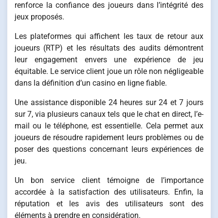
renforce la confiance des joueurs dans l’intégrité des
jeux proposés.
Les plateformes qui affichent les taux de retour aux
joueurs (RTP) et les résultats des audits démontrent
leur engagement envers une expérience de jeu
équitable. Le service client joue un rôle non négligeable
dans la définition d’un casino en ligne fiable.
Une assistance disponible 24 heures sur 24 et 7 jours
sur 7, via plusieurs canaux tels que le chat en direct, l’e-
mail ou le téléphone, est essentielle. Cela permet aux
joueurs de résoudre rapidement leurs problèmes ou de
poser des questions concernant leurs expériences de
jeu.
Un bon service client témoigne de l’importance
accordée à la satisfaction des utilisateurs. Enfin, la
réputation et les avis des utilisateurs sont des
éléments à prendre en considération.