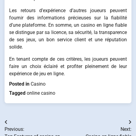
Les retours d’expérience d’autres joueurs peuvent
fournir des informations précieuses sur la fiabilité
d’une plateforme. En somme, un casino en ligne fiable
se distingue par sa licence, sa sécurité, la transparence
de ses jeux, un bon service client et une réputation
solide.
En tenant compte de ces critères, les joueurs peuvent
faire un choix éclairé et profiter pleinement de leur
expérience de jeu en ligne.
Posted in
Casino
Tagged
online casino
Post
Previous:
Next:
navigation