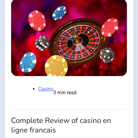
Casino
3 min read
Complete Review of casino en
ligne francais