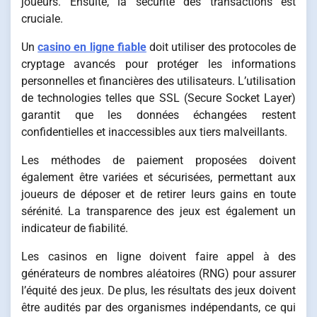
joueurs. Ensuite, la sécurité des transactions est
cruciale.
Un
casino en ligne fiable
doit utiliser des protocoles de
cryptage avancés pour protéger les informations
personnelles et financières des utilisateurs. L’utilisation
de technologies telles que SSL (Secure Socket Layer)
garantit que les données échangées restent
confidentielles et inaccessibles aux tiers malveillants.
Les méthodes de paiement proposées doivent
également être variées et sécurisées, permettant aux
joueurs de déposer et de retirer leurs gains en toute
sérénité. La transparence des jeux est également un
indicateur de fiabilité.
Les casinos en ligne doivent faire appel à des
générateurs de nombres aléatoires (RNG) pour assurer
l’équité des jeux. De plus, les résultats des jeux doivent
être audités par des organismes indépendants, ce qui