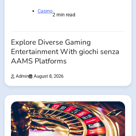
Casino
2 min read
Explore Diverse Gaming
Entertainment With giochi senza
AAMS Platforms
Admin
August 8, 2026