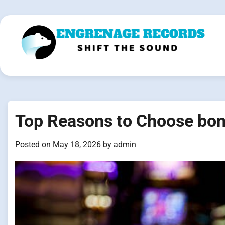
Skip
to
content
Top Reasons to Choose bon
Posted on
May 18, 2026
by
admin