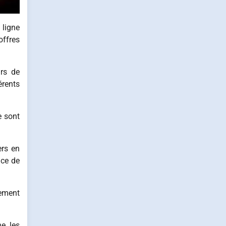
 ligne
offres
urs de
érents
e sont
ers en
nce de
lement
ne les