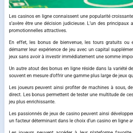
Les casinos en ligne connaissent une popularité croissant
s’avère être une décision judicieuse. L’un des principaux a
promotionnelles attractives.
En effet, les bonus de bienvenue, les tours gratuits o
démarrer leur expérience de jeu avec un capital supplément
jeux sans avoir à investir immédiatement une somme impor
Un autre atout des bonus en ligne réside dans la variété 
souvent en mesure d’offrir une gamme plus large de jeux q
Les joueurs peuvent ainsi profiter de machines à sous, de
direct. Les bonus permettent de tester une multitude de ces
jeu plus enrichissante.
Les passionnés de jeux de casino peuvent ainsi développ
un facteur déterminant dans le choix d’un casino en ligne 
Les joueurs peuvent accéder à leur plateforme favorite