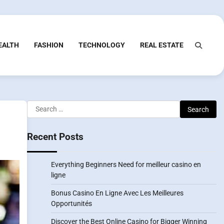
EALTH
FASHION
TECHNOLOGY
REAL ESTATE
Search
for:
Recent Posts
Everything Beginners Need for meilleur casino en
ligne
Bonus Casino En Ligne Avec Les Meilleures
Opportunités
Discover the Best Online Casino for Bigger Winning