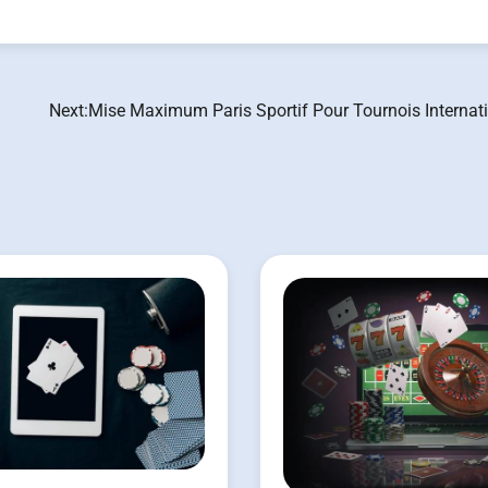
Next:
Mise Maximum Paris Sportif Pour Tournois Internat