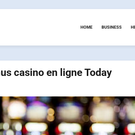
HOME
BUSINESS
H
us casino en ligne Today