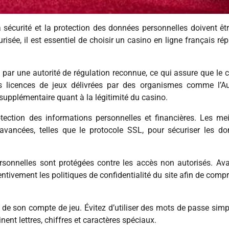
 sécurité et la protection des données personnelles doivent êt
risée, il est essentiel de choisir un casino en ligne français rép
ié par une autorité de régulation reconnue, ce qui assure que le 
es licences de jeux délivrées par des organismes comme l’Au
upplémentaire quant à la légitimité du casino.
otection des informations personnelles et financières. Les mei
 avancées, telles que le protocole SSL, pour sécuriser les d
ersonnelles sont protégées contre les accès non autorisés. Av
tentivement les politiques de confidentialité du site afin de comp
e de son compte de jeu. Évitez d’utiliser des mots de passe simp
nt lettres, chiffres et caractères spéciaux.