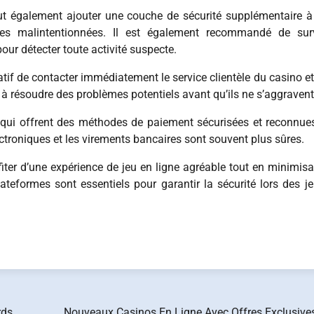
eut également ajouter une couche de sécurité supplémentaire à
nes malintentionnées. Il est également recommandé de surv
our détecter toute activité suspecte.
tif de contacter immédiatement le service clientèle du casino et
 à résoudre des problèmes potentiels avant qu’ils ne s’aggravent
es qui offrent des méthodes de paiement sécurisées et reconnue
lectroniques et les virements bancaires sont souvent plus sûres.
fiter d’une expérience de jeu en ligne agréable tout en minimisa
lateformes sont essentiels pour garantir la sécurité lors des j
rds
Nouveaux Casinos En Ligne Avec Offres Exclusives