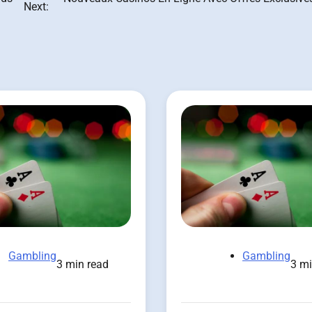
Next:
Gambling
Gambling
3 min read
3 mi