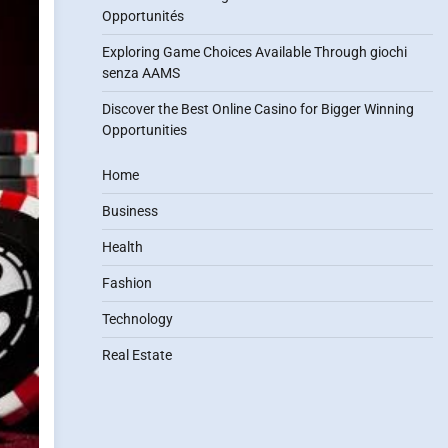
Opportunités
Exploring Game Choices Available Through giochi
senza AAMS
Discover the Best Online Casino for Bigger Winning
Opportunities
Home
Business
Health
Fashion
Technology
Real Estate