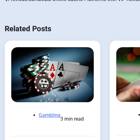
Post
navigation
Related Posts
Gambling
3 min read