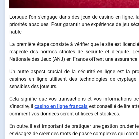
Lorsque l’on s’engage dans des jeux de casino en ligne, la
priorités absolues. Pour garantir une expérience de jeu sécu
fiable.
La première étape consiste à vérifier que le site est licenc
respecte des normes strictes de sécurité et d’équité. L
Nationale des Jeux (ANJ) en France offrent une assurance s
Un autre aspect crucial de la sécurité en ligne est la pr
casinos en ligne utilisent des technologies de cryptage
sensibles des joueurs.
Cela signifie que vos transactions et vos informations p
s’inscrire, il
casino en ligne francais
est conseillé de lire at
comment vos données seront utilisées et stockées.
En outre, il est important de pratiquer une gestion prudent
envisagez de créer des mots de passe complexes qui combine